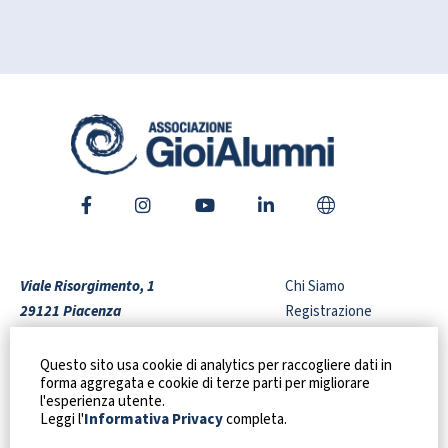
Viale Risorgimento, 1
Chi Siamo
29121 Piacenza
Registrazione
Italy
Shop
Video Interviste
Questo sito usa cookie di analytics per raccogliere dati in
forma aggregata e cookie di terze parti per migliorare
Codice Fiscale:
91128910337
Agenda
l'esperienza utente.
+39 0523 306209
Contatti
Leggi l'
Informativa Privacy
completa.
gioialumni@liceogioia.edu.it
Privacy Policy