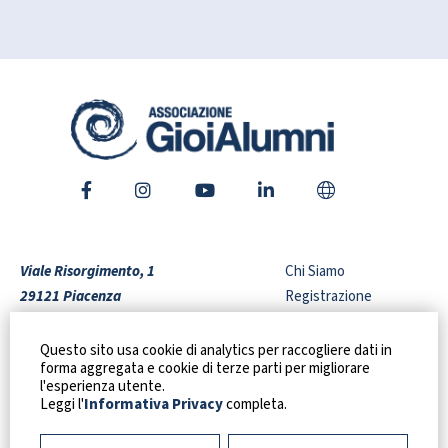
Viale Risorgimento, 1
Chi Siamo
29121 Piacenza
Registrazione
Italy
Shop
Video Interviste
Questo sito usa cookie di analytics per raccogliere dati in
forma aggregata e cookie di terze parti per migliorare
Codice Fiscale:
91128910337
Agenda
l'esperienza utente.
+39 0523 306209
Contatti
Leggi l'
Informativa Privacy
completa.
gioialumni@liceogioia.edu.it
Privacy Policy
info@gioilaumni.it
Cookie